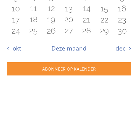
naviga
3
1
1
0
11
12
0
14
0
0
10
13
15
16
evenement
evenement
evenementen
evenementen
evenementen
eveneme
eve
1
1
1
0
18
19
20
0
0
0
17
21
22
23
evenementen
evenement
evenement
evenementen
evenementen
evenemen
even
2
1
1
1
0
25
0
27
28
29
0
24
26
30
evenement
evenement
evenement
evenementen
evenementen
evenemen
even
evenementen
evenement
evenement
evenemen
evenementen
evenementen
even
okt
Deze maand
dec
ABONNEER OP KALENDER