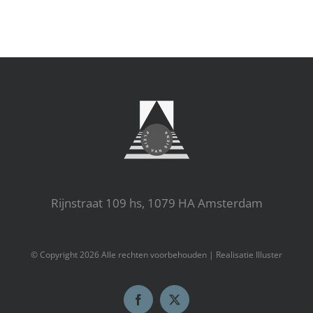
Rijnstraat 109 hs, 1079 HA Amsterdam
© Copyright
2026 Alle rechten voorbehouden |
Realisatie Illuster
Facebook
X