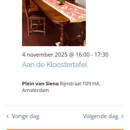
4
naviga
november
2025
4 november 2025 @ 16:00
-
17:30
Aan de Kloostertafel
Plein van Siena
Rijnstraat 109 HA,
Amsterdam
Vorige dag
Volgende dag