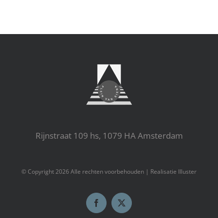
Rijnstraat 109 hs, 1079 HA Amsterdam
© Copyright
2026 Alle rechten voorbehouden |
Realisatie Illuster
Facebook
X