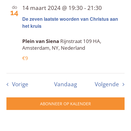
14 maart 2024 @ 19:30
-
21:30
do
14
De zeven laatste woorden van Christus aan
het kruis
Plein van Siena
Rijnstraat 109 HA,
Amsterdam, NY, Nederland
€9
Evenementen
Eve
Vorige
Vandaag
Volgende
ABONNEER OP KALENDER