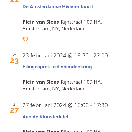
naviga
De Amsterdamse Rivierenbuurt
Plein van Siena
Rijnstraat 109 HA,
Amsterdam, NY, Nederland
€9
23 februari 2024 @ 19:30
-
22:00
vr
23
Filmgesprek met vriendenkring
Plein van Siena
Rijnstraat 109 HA,
Amsterdam, NY, Nederland
27 februari 2024 @ 16:00
-
17:30
di
27
Aan de Kloostertafel
Plein van Siena
Rijnstraat 109 HA,