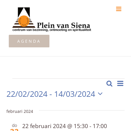
Ga
naar
inhoud
AGENDA
Zoeken
Ev
Evenementen
Lijst
Even
22/02/2024
 - 
14/03/2024
we
Zoeke
Selecteer
nav
een
en
februari 2024
datum.
weerg
22 februari 2024 @ 15:30
-
17:00
do
22