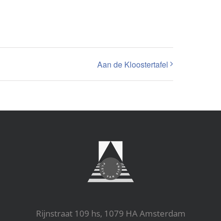
Aan de Kloostertafel
Rijnstraat 109 hs, 1079 HA Amsterdam