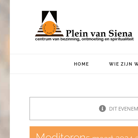
Ga
naar
inhoud
HOME
WIE ZIJN 
DIT EVENEM
Mediteren