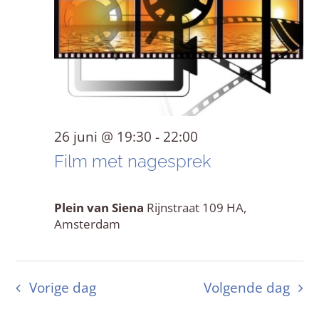
26
naviga
juni
2026
26 juni @ 19:30
-
22:00
Film met nagesprek
Plein van Siena
Rijnstraat 109 HA,
Amsterdam
Vorige dag
Volgende dag