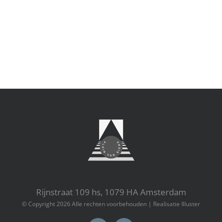
Rijnstraat 109 hs, 1079 HA Amsterdam
© Copyright
2026 Alle rechten voorbehouden |
Realisatie Illuster