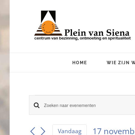
Ga
naar
inhoud
HOME
WIE ZIJN 
Evenemente
Vul
Evenementen
een
keyword
Zoeken
17 novemb
in.
Vandaag