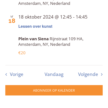
Amsterdam, NY, Nederland
18 oktober 2024 @ 12:45
-
14:45
vr
18
Lessen over kunst
Plein van Siena
Rijnstraat 109 HA,
Amsterdam, NY, Nederland
€20
Evenementen
Eve
Vorige
Vandaag
Volgende
ABONNEER OP KALENDER