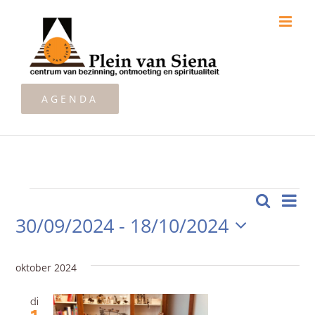
Ga
naar
inhoud
AGENDA
Zoeken
Ev
Evenementen
Lijst
Even
30/09/2024
 - 
18/10/2024
we
Zoeke
Selecteer
nav
een
en
oktober 2024
datum.
weerg
di
1