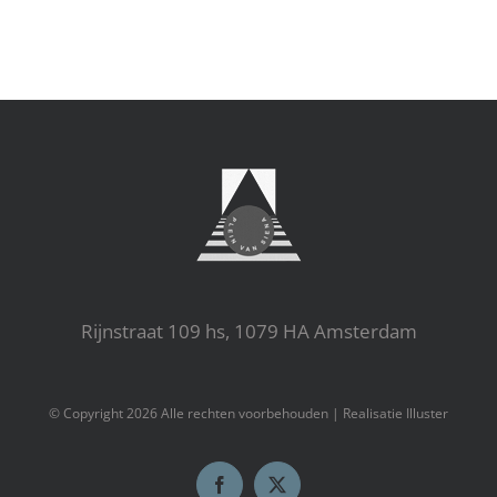
Rijnstraat 109 hs, 1079 HA Amsterdam
© Copyright
2026 Alle rechten voorbehouden |
Realisatie Illuster
Facebook
X