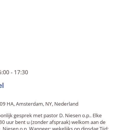
6:00
-
17:30
el
 109 HA, Amsterdam, NY, Nederland
nlijk gesprek met pastor D. Niesen o.p.. Elke
30 uur bent u (zonder afspraak) welkom aan de
D. Niesen o.p. Wanneer: wekelijks op dinsdag Tijd: