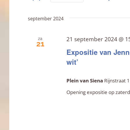
en
Zoek
Selecteer
voor
een
weergeven
Evenementen
september 2024
datum.
met
navigatie
keyword.
21 september 2024 @ 1
za
21
Expositie van Jenn
wit’
Plein van Siena
Rijnstraat
Opening expositie op zater