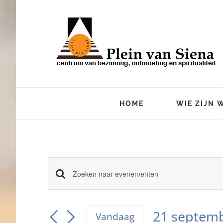
Ga
naar
inhoud
HOME
WIE ZIJN 
Evenemente
Vul
Evenementen
een
keyword
Zoeken
21 septem
in.
Vandaag