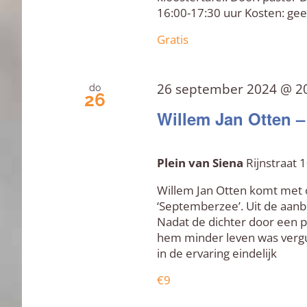
16:00-17:30 uur Kosten: ge
Gratis
26 september 2024 @ 2
do
26
Willem Jan Otten 
Plein van Siena
Rijnstraat
Willem Jan Otten komt met 
‘Septemberzee’. Uit de aanb
Nadat de dichter door een 
hem minder leven was verg
in de ervaring eindelijk
€9