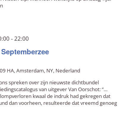
en
0:00
-
22:00
– Septemberzee
 109 HA, Amsterdam, NY, Nederland
ons spreken over zijn nieuwste dichtbundel
iedingscatalogus van uitgever Van Oorschot: “…
plompverloren kwaal de indruk had gekregen dat
und dan voorheen, resulteerde dat vreemd genoeg