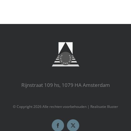
Rijnstraat 109 hs, 1079 HA Amsterdam
© Copyright
2026 Alle rechten voorbehouden |
Realisatie Illuster
Facebook
X