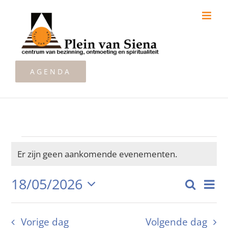
Ga
naar
inhoud
AGENDA
Evenementen
Er zijn geen aankomende evenementen.
Bericht
18/05/2026
Zoeken
Ev
in
Dag
Even
Selecteer
we
Zoeke
een
Vorige dag
Volgende dag
nav