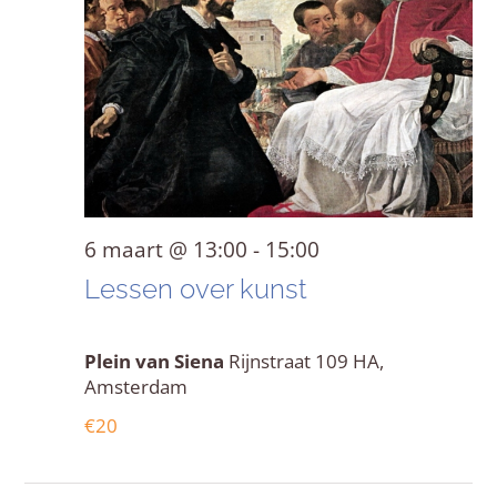
6
naviga
maart
2026
6 maart @ 13:00
-
15:00
Lessen over kunst
Plein van Siena
Rijnstraat 109 HA,
Amsterdam
€20