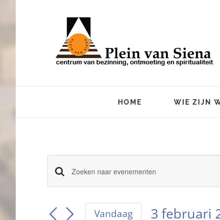
Ga
naar
inhoud
HOME
WIE ZIJN 
Evenemente
Vul
Evenementen
een
keyword
Zoeken
3 februari 
in.
Vandaag