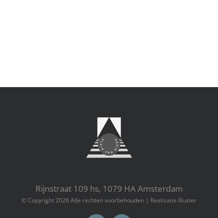
Rijnstraat 109 hs, 1079 HA Amsterdam
© Copyright
2026 Alle rechten voorbehouden |
Realisatie Illuster