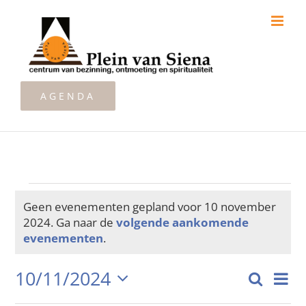
Ga
naar
inhoud
AGENDA
Evenementen
Geen evenementen gepland voor 10 november
2024. Ga naar de
volgende aankomende
Bericht
evenementen
.
in
10/11/2024
Zoeken
Ev
Dag
Even
Selecteer