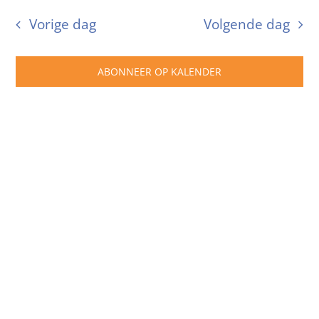
10
we
Zoeke
een
Vorige dag
Volgende dag
datum.
nav
en
november
weerg
ABONNEER OP KALENDER
naviga
2024