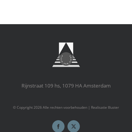
Rijnstraat 109 hs, 1079 HA Amsterdam
© Copyright
2026 Alle rechten voorbehouden |
Realisatie Illuster
Facebook
X