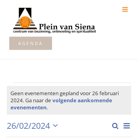
Ga
naar
inhoud
AGENDA
Evenementen
Geen evenementen gepland voor 26 februari
2024. Ga naar de
volgende aankomende
Bericht
evenementen
.
in
26/02/2024
Zoeken
Ev
Dag
Even
Selecteer