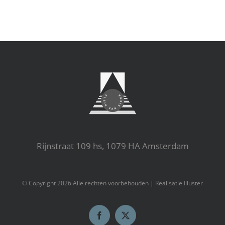
Rijnstraat 109 hs, 1079 HA Amsterdam
© Copyright
2026 Alle rechten voorbehouden |
Realisatie Illuster
Facebook
X