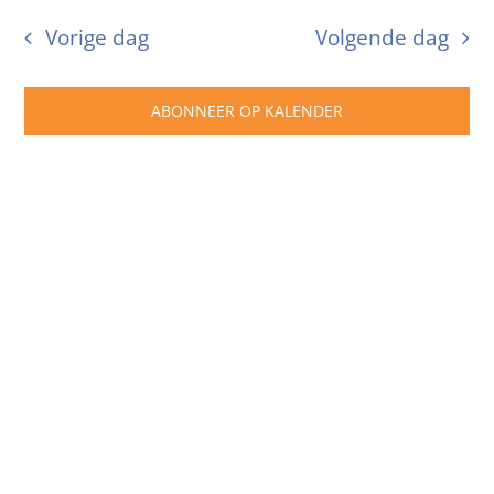
26
we
Zoeke
een
Vorige dag
Volgende dag
datum.
nav
en
februari
weerg
ABONNEER OP KALENDER
naviga
2024