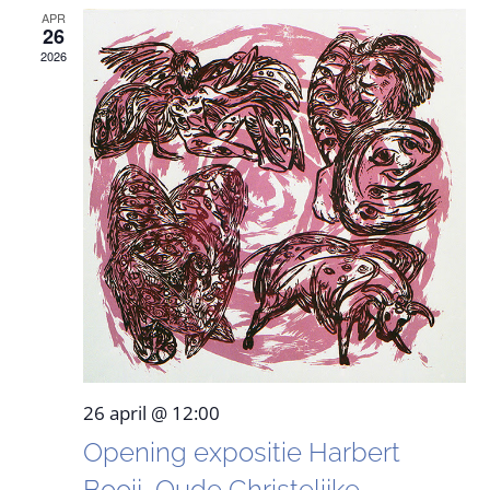
en
APR
26
weerg
2026
naviga
26 april @ 12:00
Opening expositie Harbert
Booij, Oude Christelijke