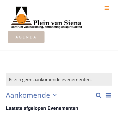
Ga
naar
inhoud
AGENDA
Er zijn geen aankomende evenementen.
Aankomende
Zoeken
Ev
Lijst
Even
Selecteer
we
Laatste afgelopen Evenementen
Zoeke
een
datum.
nav