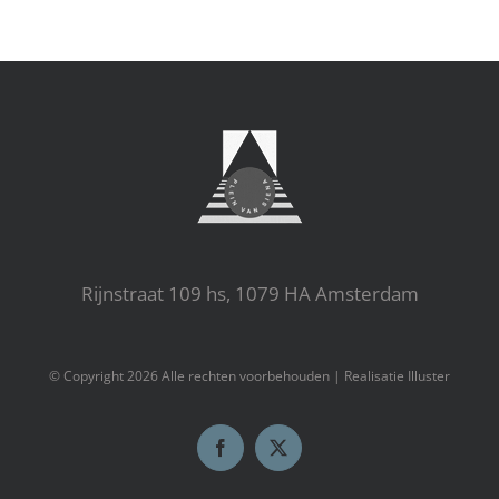
Rijnstraat 109 hs, 1079 HA Amsterdam
© Copyright
2026 Alle rechten voorbehouden |
Realisatie Illuster
Facebook
X