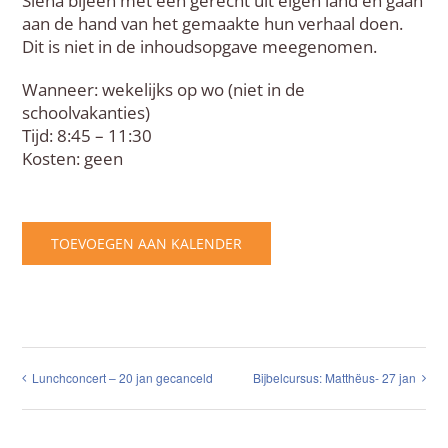
Siena bijeen met een gerecht uit eigen land en gaan
aan de hand van het gemaakte hun verhaal doen.
Dit is niet in de inhoudsopgave meegenomen.
Wanneer: wekelijks op wo (niet in de
schoolvakanties)
Tijd: 8:45 – 11:30
Kosten: geen
TOEVOEGEN AAN KALENDER
Lunchconcert – 20 jan gecanceld
Bijbelcursus: Matthëus- 27 jan