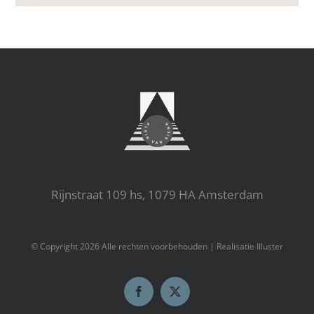
Rijnstraat 109 hs, 1079 HA Amsterdam
© Copyright
2026 Alle rechten voorbehouden |
Realisatie Illuster
Facebook
X