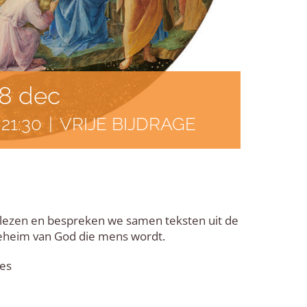
 8 dec
-
21:30
|
VRIJE BIJDRAGE
s lezen en bespreken we samen teksten uit de
 geheim van God die mens wordt.
aes