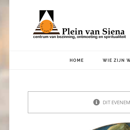
Ga
naar
inhoud
HOME
WIE ZIJN 
DIT EVENEM