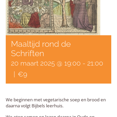
Maaltijd rond de
Schriften
20 maart 2025 @ 19:00
-
21:00
|
€9
We beginnen met vegetarische soep en brood en
daarna volgt Bijbels leerhuis.
We eten samen en lezen daarna in Oude en