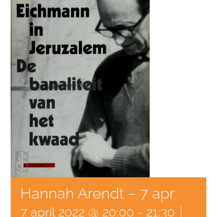
Hannah Arendt – 7 apr
7 april 2022 @ 20:00
-
21:30
|