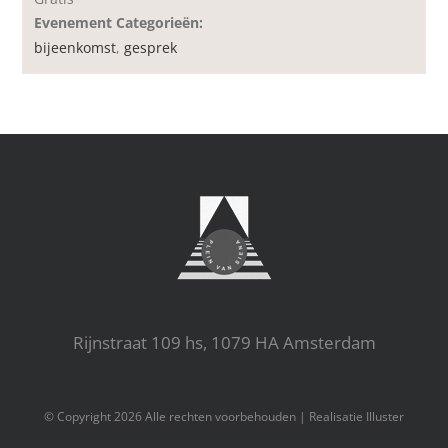
Evenement Categorieën:
bijeenkomst
,
gesprek
Rijnstraat 109 hs, 1079 HA Amsterdam
© Copyright
2026 Alle rechten voorbehouden |
Realisatie Illuster