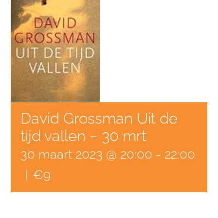
David Grossman Uit de
tijd vallen – 30 mrt
30 maart 2023 @ 20:00
-
22:00
|
€9