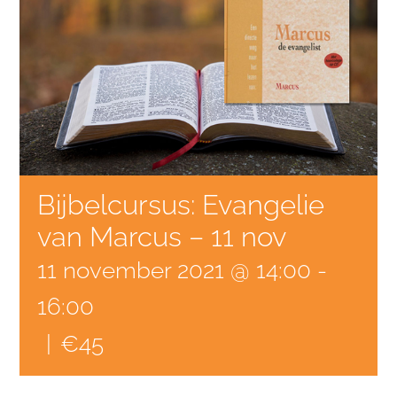
Bijbelcursus: Evangelie
van Marcus – 11 nov
11 november 2021 @ 14:00
-
16:00
|
€45